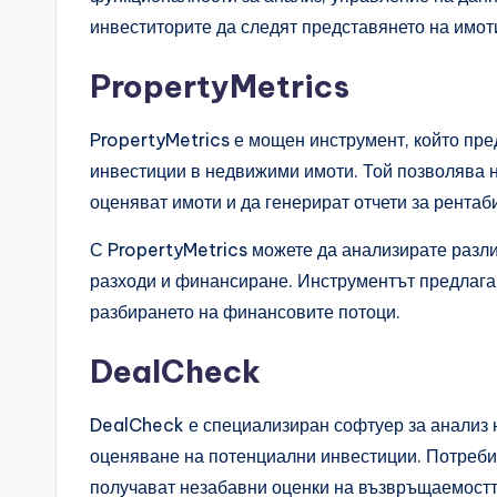
инвеститорите да следят представянето на имо
PropertyMetrics
PropertyMetrics е мощен инструмент, който пре
инвестиции в недвижими имоти. Той позволява 
оценяват имоти и да генерират отчети за рентаб
С PropertyMetrics можете да анализирате разли
разходи и финансиране. Инструментът предлага 
разбирането на финансовите потоци.
DealCheck
DealCheck е специализиран софтуер за анализ н
оценяване на потенциални инвестиции. Потребит
получават незабавни оценки на възвръщаемостт