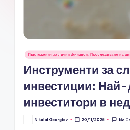
Posted
Приложения за лични финанси: Проследяване на ин
in
Инструменти за сл
инвестиции: Най-
инвеститори в не
Nikolai Georgiev
20/11/2025
No C
Posted
by