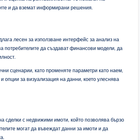
тите и да вземат информирани решения.
длага лесен за използване интерфейс за анализ на
на потребителите да създават финансови модели, да
илност.
чни сценарии, като променяте параметри като наем,
и опции за визуализация на данни, което улеснява
а сделки с недвижими имоти, който позволява бързо
елите могат да въвеждат данни за имоти и да
а.