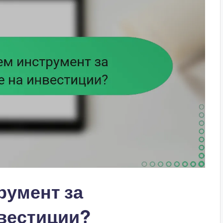
румент за
вестиции?