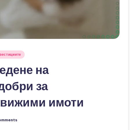
вестициите
едене на
добри за
движими имоти
omments