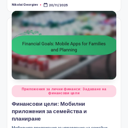
Nikolai Georgiev
20/11/2025
Posted
by
Posted
Приложения за лични финанси: Задаване на
финансови цели
in
Финансови цели: Мобилни
приложения за семейства и
планиране
Мобилните приложения за управление на семейни