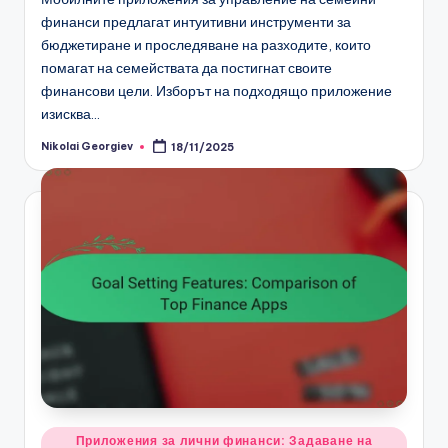
финанси предлагат интуитивни инструменти за
бюджетиране и проследяване на разходите, които
помагат на семействата да постигнат своите
финансови цели. Изборът на подходящо приложение
изисква…
Nikolai Georgiev
18/11/2025
Posted
by
Posted
Приложения за лични финанси: Задаване на