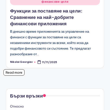
финансови цели
in
Функции за поставяне на цели:
Сравнение на най-добрите
финансови приложения
В днешно време приложенията за управление на
финанси с функции за поставяне на цели са
незаменими инструменти за всеки, който иска да
подобри финансовото си състояние. Те предлагат
разнообразие от…
Nikolai Georgiev
11/11/2025
Posted
by
Read more
Бързи връзки
Относно