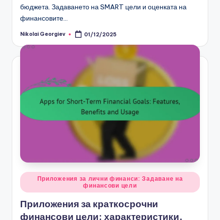
бюджета. Задаването на SMART цели и оценката на
финансовите…
Nikolai Georgiev
01/12/2025
Posted
by
Posted
Приложения за лични финанси: Задаване на
финансови цели
in
Приложения за краткосрочни
финансови цели: характеристики,