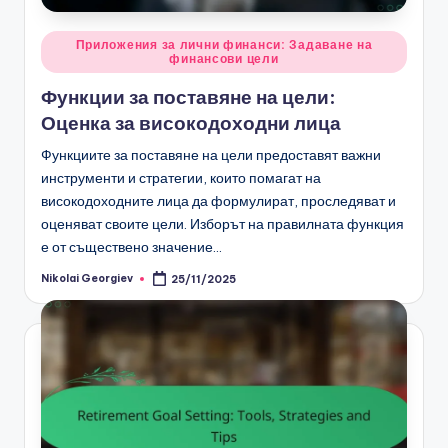
Posted
Приложения за лични финанси: Задаване на
финансови цели
in
Функции за поставяне на цели:
Оценка за високодоходни лица
Функциите за поставяне на цели предоставят важни
инструменти и стратегии, които помагат на
високодоходните лица да формулират, проследяват и
оценяват своите цели. Изборът на правилната функция
е от съществено значение…
Nikolai Georgiev
25/11/2025
Posted
by