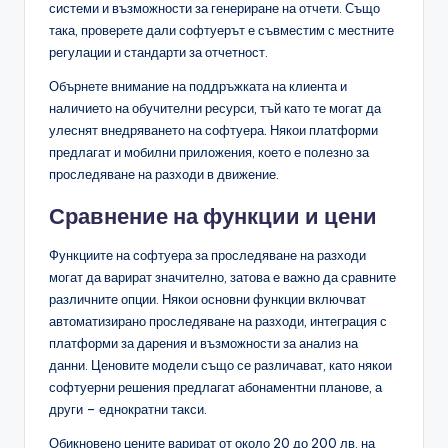
системи и възможности за генериране на отчети. Също
така, проверете дали софтуерът е съвместим с местните
регулации и стандарти за отчетност.
Обърнете внимание на поддръжката на клиента и
наличието на обучителни ресурси, тъй като те могат да
улеснят внедряването на софтуера. Някои платформи
предлагат и мобилни приложения, което е полезно за
проследяване на разходи в движение.
Сравнение на функции и цени
Функциите на софтуера за проследяване на разходи
могат да варират значително, затова е важно да сравните
различните опции. Някои основни функции включват
автоматизирано проследяване на разходи, интеграция с
платформи за дарения и възможности за анализ на
данни. Ценовите модели също се различават, като някои
софтуерни решения предлагат абонаментни планове, а
други – еднократни такси.
Обикновено цените варират от около 20 до 200 лв. на