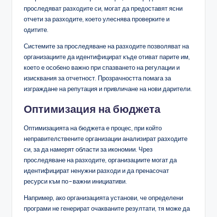
проследяват разходите си, могат да предоставят ясни
отчети за разходите, което улеснява проверките и
одитите.
Системите за проследяване на разходите позволяват на
организациите да идентифицират къде отиват парите им,
което е особено важно при спазването на регулации и
изисквания за отчетност. Прозрачността помага за
изграждане на репутация и привличане на нови дарители.
Оптимизация на бюджета
Оптимизацията на бюджета е процес, при който
неправителствените организации анализират разходите
си, за да намерят области за икономии. Чрез
проследяване на разходите, организациите могат да
идентифицират ненужни разходи и да пренасочат
ресурси към по-важни инициативи.
Например, ако организацията установи, че определени
програми не генерират очакваните резултати, тя може да