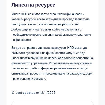
Липса на ресурси
Много НПО се сблъскват с ограничени финансови и
човешки ресурси, което затруднява проследяването на
разходите. Често, тези организации разчитат на
доброволци или малък екип, който не разполага с
необходимото време или опит за ефективно управление
на финансите.
За да се справят с липсата на ресурси, НПО могат да
обмислят аутсорсинг на финансовите услуги или да
инвестират в обучение на персонала относно основите на
финансовото управление. Използването на интуитивни и
лесни за употреба софтуерни решения може също да
оптимизира процеса на проследяване на разходите, дори
при ограничени ресурси.
Last updated on 12/11/2025