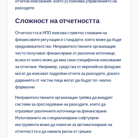
отчетни изисквания, което усложнява управлението на
разходите.
Сложност на отчетността
Отчетността в НПО изисква стриктно спазване на
финансовите регулации и стандарти, което може да бъде
предизвикателство. Неправителствените организации
често получават финансиране от различни източници,
всеки от които може да има свои специфични изисквания
за отчитане. Например, средства от европейски фондове
могат да изискват подробни отчети за разходите, докато
даренията от частни лица могат да бъдат по-малко
формални.
Неправителствените организации трябва да внедрят
системи за проследяване на разходите, които да
отразяват различните източници на финансиране.
Използването на специализирани софтуерни
инструменти може да помогне за автоматизиране на
отчетността и да намали риска от грешки.