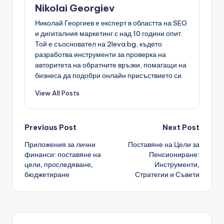
Nikolai Georgiev
Николай Георгиев е експерт в областта на SEO
и дигиталния маркетинг с над 10 години опит.
Той е съосновател на 2leva.bg, където
разработва инструменти за проверка на
авторитета на обратните връзки, помагащи на
бизнеса да подобри онлайн присъствието си.
View All Posts
Post
Previous Post
Next Post
Приложения за лични
Поставяне на Цели за
navigation
финанси: поставяне на
Пенсиониране:
цели, проследяване,
Инструменти,
бюджетиране
Стратегии и Съвети