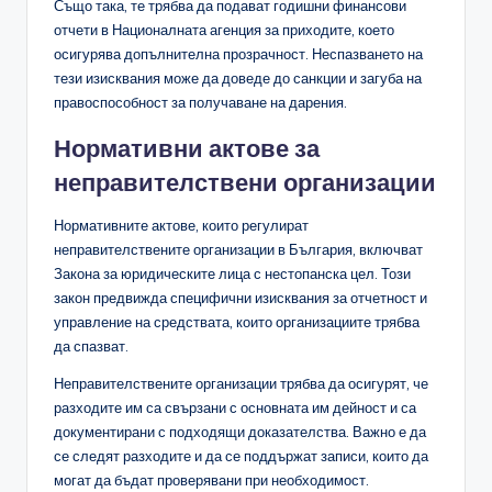
Също така, те трябва да подават годишни финансови
отчети в Националната агенция за приходите, което
осигурява допълнителна прозрачност. Неспазването на
тези изисквания може да доведе до санкции и загуба на
правоспособност за получаване на дарения.
Нормативни актове за
неправителствени организации
Нормативните актове, които регулират
неправителствените организации в България, включват
Закона за юридическите лица с нестопанска цел. Този
закон предвижда специфични изисквания за отчетност и
управление на средствата, които организациите трябва
да спазват.
Неправителствените организации трябва да осигурят, че
разходите им са свързани с основната им дейност и са
документирани с подходящи доказателства. Важно е да
се следят разходите и да се поддържат записи, които да
могат да бъдат проверявани при необходимост.