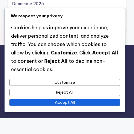
December 2025
November 2025
We respect your privacy
October 2025
Cookies help us improve your experience,
deliver personalized content, and analyze
traffic. You can choose which cookies to
allow by clicking
Customize
. Click
Accept All
Бързи връзки
to consent or
Reject All
to decline non-
essential cookies.
Свържете се с нас
Относно
Customize
Условия и условия
Reject All
Политика за поверителност
Accept All
Бисквитки и проследяване
Търси