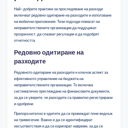
Най-добрите практики за проследяване на разходи
включват редовно одитиране на разходите и използване
на мобилни приложения. Тези подходи помагат на
неправителствените организации да поддържат
прозрачност, да спазват регулации и да подобрят
отчетността.
Редовно одитиране на
разходите
Редовното одитиране на разходите е ключов аспект за
ефективното управление на бюджета на
неправителствените организации. То включва
систематично преглеждане на финансовите документи,
за да се уверите, че разходите са правилно регистрирани
и одобрени.
Препоръчително е одитите да се провеждат поне веднъж
на тримесечие. Важно е да се идентифицират
несъответствия и да се коригират навреме, за да се