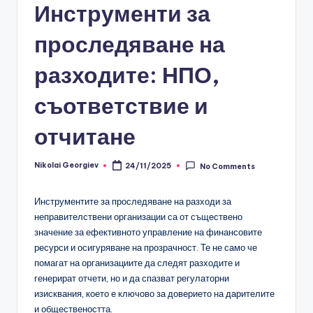
Инструменти за
проследяване на
разходите: НПО,
съответствие и
отчитане
Nikolai Georgiev
24/11/2025
No Comments
Posted
by
Инструментите за проследяване на разходи за
неправителствени организации са от съществено
значение за ефективното управление на финансовите
ресурси и осигуряване на прозрачност. Те не само че
помагат на организациите да следят разходите и
генерират отчети, но и да спазват регулаторни
изисквания, което е ключово за доверието на дарителите
и обществеността.