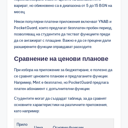
варират, но обикновено са в диапазона от 5 до 15 BGN на
месец.
Някои популярни платени приложения включват YNAB и
PocketGuard, които предлагат безплатен пробен период,
позволяващ на студентите да тестват функциите преди
да се ангажират с плащане. Важно е да се прецени дали
разширените функции оправдават разходите.
Сравнение на ценови планове
При избора на приложение за бюджетиране, е полезно да
се сравнят ценовите планове и предлаганите функции.
Например, Mint е безплатно, но PocketGuard предлага
платен абонамент с допълнителни функции.
Студентите могат да създадат таблица, за да сравнят
основните характеристики на различните приложения,
като например:
Прило
Цена
Основни функции