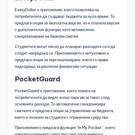
EveryDollar е приложение, което позволява на
потребителите да създават бюджети за нула време. То
предлага опция за безплатна версия, но и платена версия
с допълнителни функции, като автоматично
синхронизиране на банкови сметки.
Студентите могат лесно да планират разходите си и да
следят напредъка си. Приложението е интуитивно и
предлага опции за персонализиране, което го прави
подходящо за различни финансови ситуации.
PocketGuard
PocketGuard е приложение, което помага на
потребителите да видят колко пари им остават след
основните разходи. То автоматично синхронизира
сметките и предлага опции за управление на бюджета,
което е полезно за студенти с ограничени средства.
Приложението предлага функция “In My Pocket”, която
показва наличните средства след плащанията и