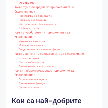
GoodBudget
Какви функции предлагат приложенията за
бюджетиране?
Проследяване на разходите
Планиране на бюджети
Синхронизация с банкови сметки
Графики и отчети
Каква е удобството на приложенията за
бюджетиране?
Интуитивен интерфейс
Мобилна достъпност
Поддръжка на различни платформи
Каква е цената на приложенията за бюджетиране?
Безплатни опции
Платени абонаменти
Сравнение на ценови планове
Как да изберем подходящо приложение за
бюджетиране?
Определяне на нуждите
Сравнение на функции
Прочит на отзиви
Кои са най-добрите