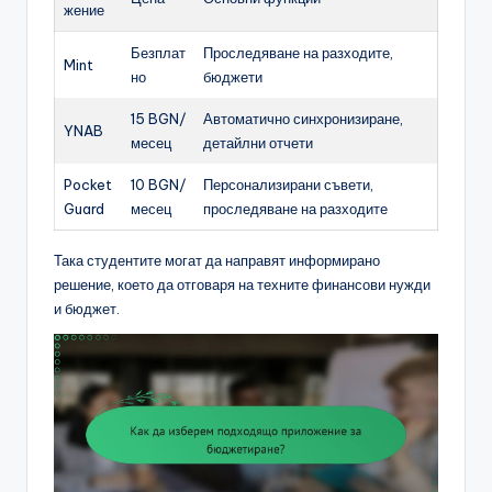
жение
Безплат
Проследяване на разходите,
Mint
но
бюджети
15 BGN/
Автоматично синхронизиране,
YNAB
месец
детайлни отчети
Pocket
10 BGN/
Персонализирани съвети,
Guard
месец
проследяване на разходите
Така студентите могат да направят информирано
решение, което да отговаря на техните финансови нужди
и бюджет.