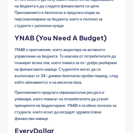
на бюджета и да следите финансовите си цели.
Приложението е безплатно и предлага опции за
персонализиране на бюджета, което е полезно за
студенти с различни нужди.
YNAB (You Need A Budget)
YNAB е приложение, което акцентира на активното
управление на бюджета. То изисква от потребителите да
планират всеки лев, което помага за по-добро разбиране
на финансовите навици. Студентите могат да се
възползват от 34-дневен безплатен пробен период, след
който абонаментът е на месечна база.
Приложението предлага образователни ресурси и
уебинари, които помагат на потребителите да усвоят
принципите на бюджетиране. YNAB е особено полезно за
студенти, които искат да изградят здравословни
финансови навици.
EveryDollar