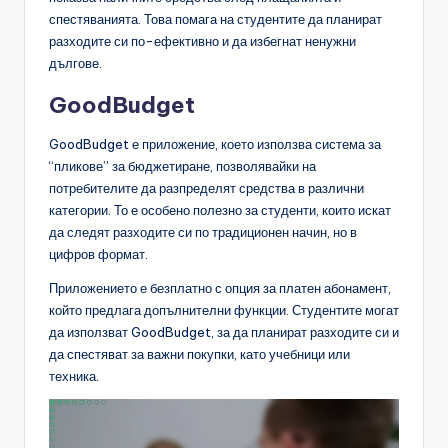
спестяванията. Това помага на студентите да планират
разходите си по-ефективно и да избегнат ненужни
дългове.
GoodBudget
GoodBudget е приложение, което използва система за
“пликове” за бюджетиране, позволявайки на
потребителите да разпределят средства в различни
категории. То е особено полезно за студенти, които искат
да следят разходите си по традиционен начин, но в
цифров формат.
Приложението е безплатно с опция за платен абонамент,
който предлага допълнителни функции. Студентите могат
да използват GoodBudget, за да планират разходите си и
да спестяват за важни покупки, като учебници или
техника.