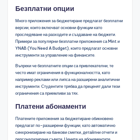
Безплатни опции
Много приложения за бюджетиране предлагат безплатни
версии, които включват основни функции като
проследяване на разходите и създаване на бюджети.
Примери за популярни безплатни приложения са Mint и
YNAB (You Need A Budget), които предлагат основни
инструменти за управление на финансите.
Въпреки че безплатните опции са привлекателни, те
често имат ограничения в функционалността, като
например реклами или липса на разширени аналитични
инструменти. Студентите трябва да преценят дали тези
ограничения са приемливи за тях.
Платени абонаменти
Платените приложения за бюджетиране обикновено
предлагат по-разширени функции, като автоматично
синхронизиране на банкови сметки, детайлни отчети и
персонализирани съвети. Цените на абонаментите