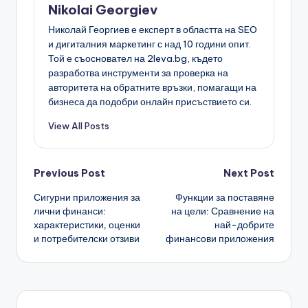
Nikolai Georgiev
Николай Георгиев е експерт в областта на SEO
и дигиталния маркетинг с над 10 години опит.
Той е съосновател на 2leva.bg, където
разработва инструменти за проверка на
авторитета на обратните връзки, помагащи на
бизнеса да подобри онлайн присъствието си.
View All Posts
Post
Previous Post
Next Post
Сигурни приложения за
Функции за поставяне
navigation
лични финанси:
на цели: Сравнение на
характеристики, оценки
най-добрите
и потребителски отзиви
финансови приложения