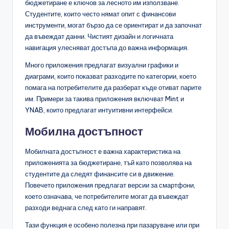
бюджетиране е ключов за лесното им използване.
Студентите, които често нямат опит с финансови
инструменти, могат бързо да се ориентират и да започнат
да въвеждат данни. Чистият дизайн и логичната
навигация улесняват достъпа до важна информация.
Много приложения предлагат визуални графики и
диаграми, които показват разходите по категории, което
помага на потребителите да разберат къде отиват парите
им. Примери за такива приложения включват Mint и
YNAB, които предлагат интуитивни интерфейси.
Мобилна достъпност
Мобилната достъпност е важна характеристика на
приложенията за бюджетиране, тъй като позволява на
студентите да следят финансите си в движение.
Повечето приложения предлагат версии за смартфони,
което означава, че потребителите могат да въвеждат
разходи веднага след като ги направят.
Тази функция е особено полезна при пазаруване или при