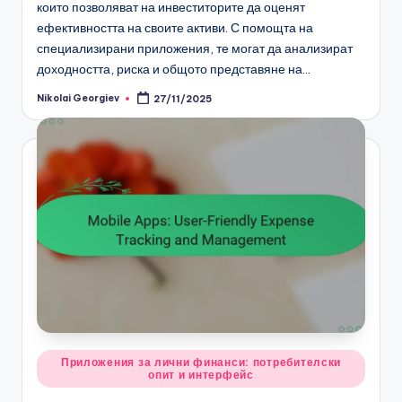
които позволяват на инвеститорите да оценят
ефективността на своите активи. С помощта на
специализирани приложения, те могат да анализират
доходността, риска и общото представяне на…
Nikolai Georgiev
27/11/2025
Posted
by
Posted
Приложения за лични финанси: потребителски
опит и интерфейс
in