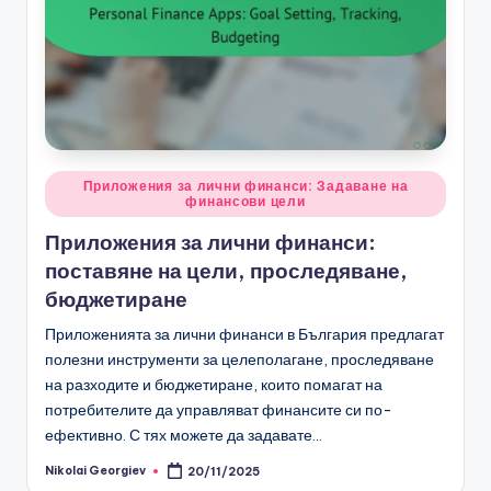
Posted
Приложения за лични финанси: Задаване на
финансови цели
in
Приложения за лични финанси:
поставяне на цели, проследяване,
бюджетиране
Приложенията за лични финанси в България предлагат
полезни инструменти за целеполагане, проследяване
на разходите и бюджетиране, които помагат на
потребителите да управляват финансите си по-
ефективно. С тях можете да задавате…
Nikolai Georgiev
20/11/2025
Posted
by