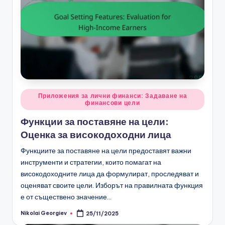
Posted
Приложения за лични финанси: Задаване на
финансови цели
in
Функции за поставяне на цели:
Оценка за високодоходни лица
Функциите за поставяне на цели предоставят важни
инструменти и стратегии, които помагат на
високодоходните лица да формулират, проследяват и
оценяват своите цели. Изборът на правилната функция
е от съществено значение…
Nikolai Georgiev
25/11/2025
Posted
by