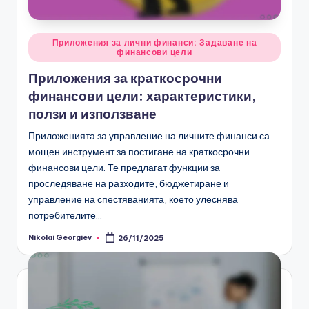
Posted
Приложения за лични финанси: Задаване на
финансови цели
in
Приложения за краткосрочни
финансови цели: характеристики,
ползи и използване
Приложенията за управление на личните финанси са
мощен инструмент за постигане на краткосрочни
финансови цели. Те предлагат функции за
проследяване на разходите, бюджетиране и
управление на спестяванията, което улеснява
потребителите…
Nikolai Georgiev
26/11/2025
Posted
by