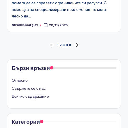
помага да се справят с ограничените си ресурси. С
помощта на специализирани приложения, те могат
лесно да…
Nikolai Georgiev
20/11/2025
Posted
by
Posts
1
2
3
4
5
PREVIOUS
NEXT
PAGE
PAGE
pagination
Бързи връзки
Относно
Свържете се с нас
Всичко съдържание
Категории