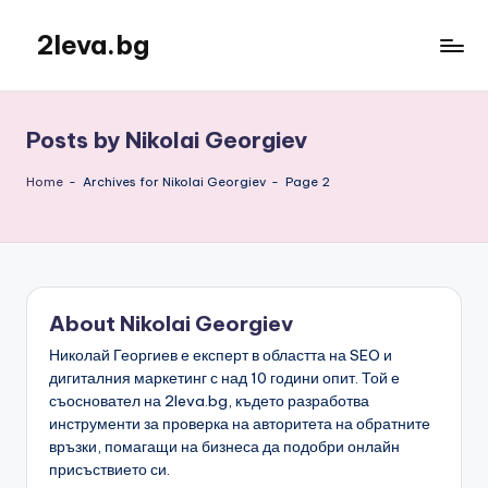
2leva.bg
Skip
to
content
Posts by Nikolai Georgiev
Home
-
Archives for Nikolai Georgiev
-
Page 2
About Nikolai Georgiev
Николай Георгиев е експерт в областта на SEO и
дигиталния маркетинг с над 10 години опит. Той е
съосновател на 2leva.bg, където разработва
инструменти за проверка на авторитета на обратните
връзки, помагащи на бизнеса да подобри онлайн
присъствието си.