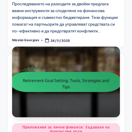
Проследяването на разходите за двойки предлага
важни инструменти за споделяне на финансова
информация и съвместно бюджетиране. Тези функции
помагат на партньорите да управляват средствата си
по-ефективно и да предотвратят конфликти…
Nikolai Georgiev
24/11/2025
Posted
by
Posted
Приложения за лични финанси: Задаване на
финансови цели