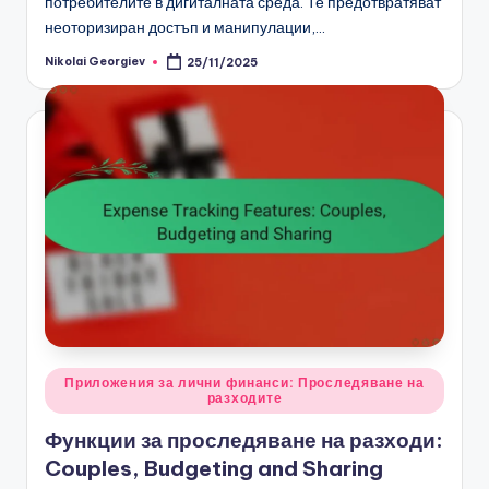
потребителите в дигиталната среда. Те предотвратяват
неоторизиран достъп и манипулации,…
Nikolai Georgiev
25/11/2025
Posted
by
Posted
Приложения за лични финанси: Проследяване на
разходите
in
Функции за проследяване на разходи:
Couples, Budgeting and Sharing